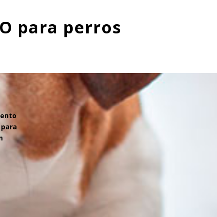
O para perros
iento
 para
n