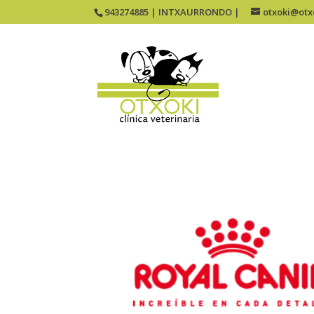
943274885 | INTXAURRONDO |
otxoki@otx