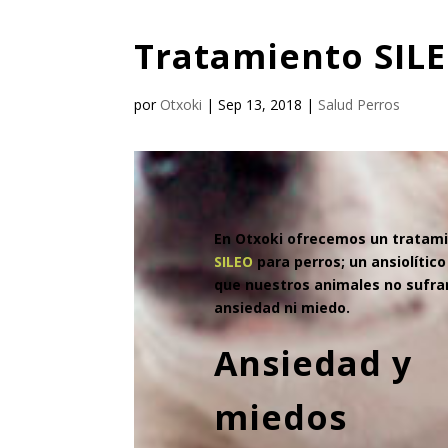
Tratamiento SILE
por
Otxoki
|
Sep 13, 2018
|
Salud Perros
En Otxoki ofrecemos un tratam
SILEO
para perros; un ansiolítico
que nuestros animales no sufra
ansiedad ni miedo.
Ansiedad y
miedos