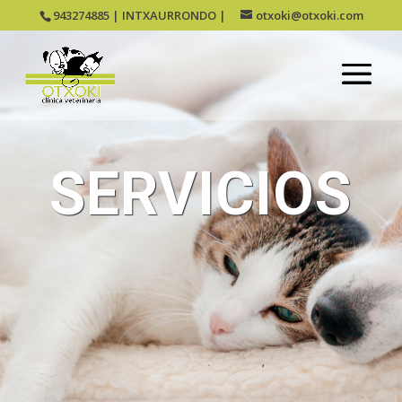
943274885 | INTXAURRONDO |
otxoki@otxoki.com
SERVICIOS